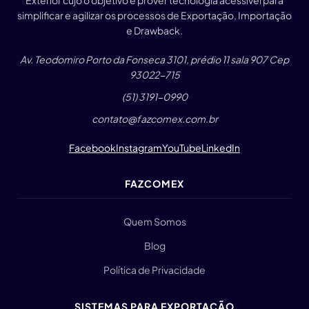
Exterior cujo o objetivo é prover tecnologia acessível para
simplificar e agilizar os processos de Exportação, Importação
e Drawback.
Av. Teodomiro Porto da Fonseca 3101, prédio 11 sala 907 Cep
93022-715
(51) 3191-0990
contato@fazcomex.com.br
Facebook
Instagram
YouTube
LinkedIn
FAZCOMEX
Quem Somos
Blog
Política de Privacidade
SISTEMAS PARA EXPORTAÇÃO