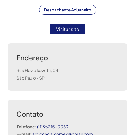
Despachante Aduaneiro
Visitar site
Endereço
Rua Flavio Iazzetti, 04
São Paulo
-
SP
Contato
Telefone:
(11) 96315-0063
E-mail:
advocacia.comex@gmail.com