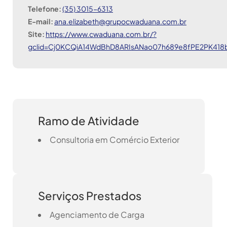
Telefone:
(35) 3015-6313
E-mail:
ana.elizabeth@grupocwaduana.com.br
Site:
https://www.cwaduana.com.br/?
gclid=Cj0KCQiA14WdBhD8ARIsANao07h689e8fPE2PK418
Ramo de Atividade
Consultoria em Comércio Exterior
Serviços Prestados
Agenciamento de Carga