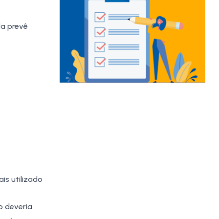
da prevê
is utilizado
o deveria