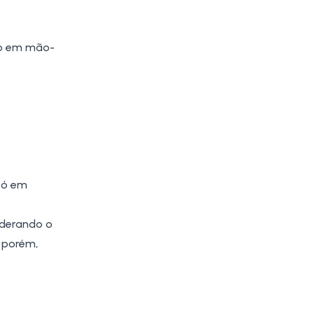
ivo em mão-
Só em
iderando o
 porém,