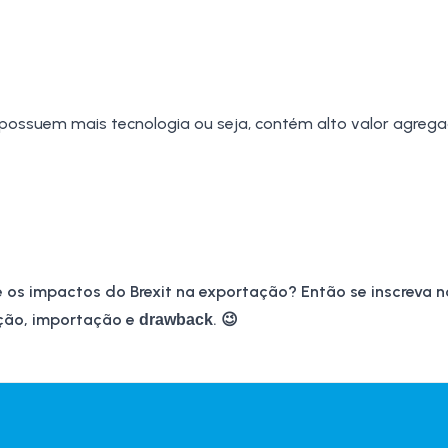
possuem mais tecnologia ou seja, contém alto valor agreg
 e os impactos do
Brexit na exportação
? Então se inscreva 
ação, importação e
. 😉
drawback