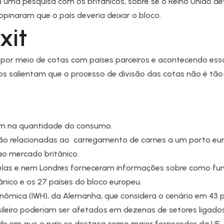
u uma pesquisa com os britânicos, sobre se o Reino Unido de
opinaram que o país deveria deixar o bloco.
exit
or meio de cotas com países parceiros e acontecendo essa
iros salientam que o processo de divisão das cotas não é tão
m na quantidade do consumo.
tão relacionadas ao carregamento de carnes a um porto eu
 ao mercado britânico.
xelas e nem Londres forneceram informações sobre como fun
ânico e os 27 países do bloco europeu.
onômica (IWH), da Alemanha, que considera o cenário em 43 p
asileiro poderiam ser afetados em dezenas de setores ligado
ade em que o país se destaca como maior fornecedor da UE.