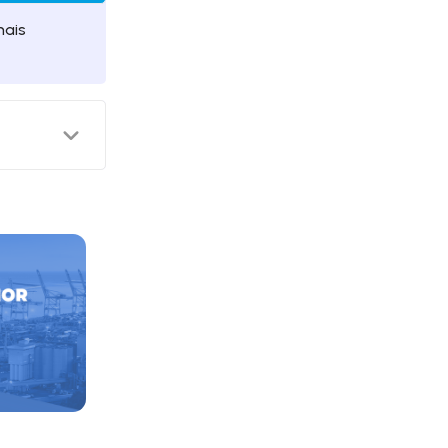
mais
aíses, ele