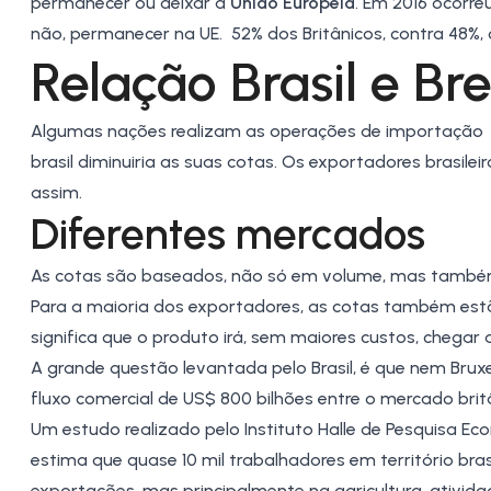
permanecer ou deixar a
União Europeia
. Em 2016 ocorre
não, permanecer na UE. 52% dos Britânicos, contra 48%, 
Relação Brasil e Br
Algumas nações realizam as operações de importação p
brasil diminuiria as suas cotas. Os exportadores brasile
assim.
Diferentes mercados
As cotas são baseados, não só em volume, mas també
Para a maioria dos exportadores, as cotas também es
significa que o produto irá, sem maiores custos, chegar
A grande questão levantada pelo Brasil, é que nem Bru
fluxo comercial de US$ 800 bilhões entre o mercado brit
Um estudo realizado pelo Instituto Halle de Pesquisa Ec
estima que quase 10 mil trabalhadores em território br
exportações, mas principalmente na agricultura, ativid