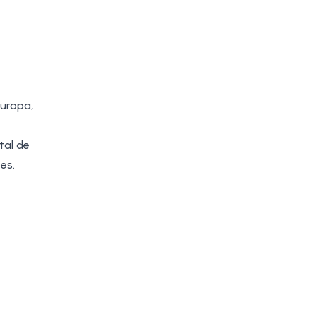
Europa,
tal de
ões.