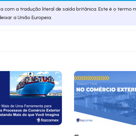
ta com a tradução literal de saída britânica. Este é o termo 
deixar a União Europeia.
 de fronteiras internacionais ou territórios. Na maioria dos p