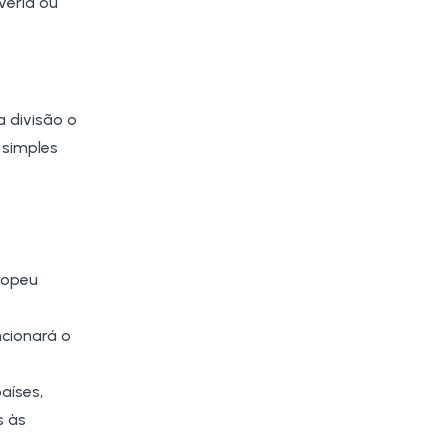
veria ou
 divisão o
 simples
ropeu
cionará o
aíses,
s às