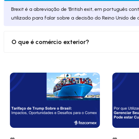
Brexit é a abreviação de ‘British exit, em português con
utilizado para falar sobre a decisão do Reino Unido de 
O que é comércio exterior?
O comércio exterior é a troca de bens e serviços através
representa uma grande porcentagem do PIB.