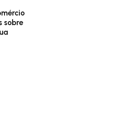
omércio
s sobre
sua