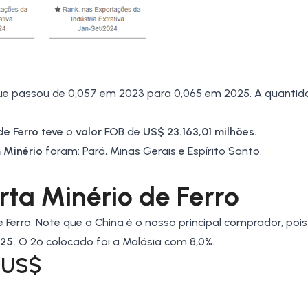
ue passou de 0,057 em 2023 para 0,065 em 2025. A quanti
e Ferro teve
o
valor
FOB de
US$ 23.163,01 milhões.
m
Minério
foram:
Pará
,
Minas Gerais
e
Espírito Santo
.
rta Minério de Ferro
e Ferro. Note que a China é o nosso principal comprador, poi
25.
O 2º colocado foi a
Malásia
com 8,0%.
 US$