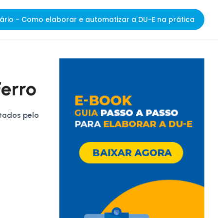
ário - Como elaborar e automatizar a DU-E na prática
Ferro
tados pelo