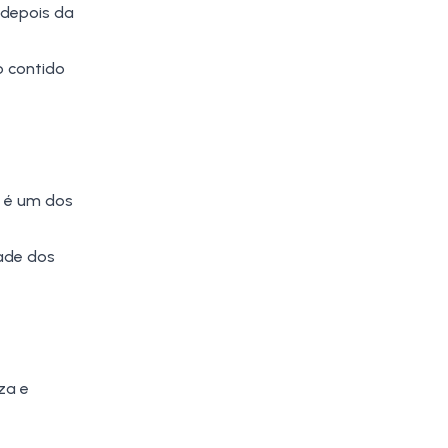
 depois da
o contido
e é um dos
ade dos
za e