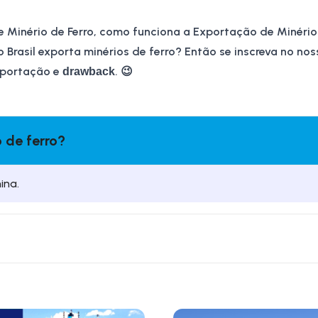
e Minério de Ferro, como funciona a
Exportação de Minério 
Brasil exporta minérios de ferro
? Então se inscreva no nos
importação e
. 😉
drawback
o de ferro?
ina.
 de fronteiras internacionais ou territórios. Na maioria dos p