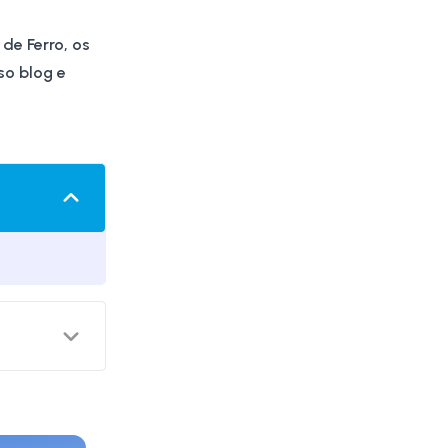
de Ferro, os
so blog e
aíses, ele