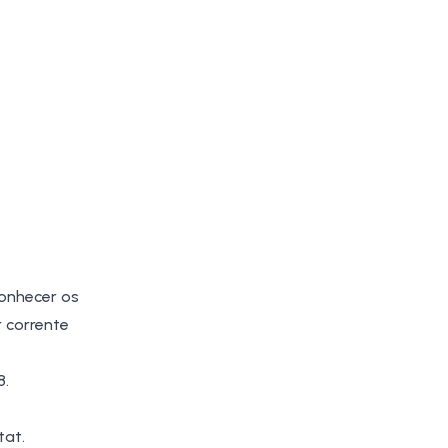
onhecer os
 corrente
8.
tat
.