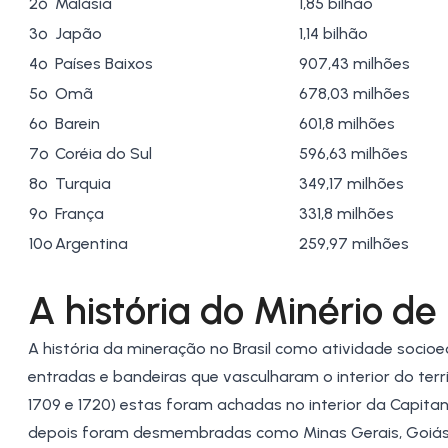
2º
Malásia
1,85 bilhão
3º
Japão
1,14 bilhão
4º
Países Baixos
907,43 milhões
5º
Omã
678,03 milhões
6º
Barein
601,8 milhões
7º
Coréia do Sul
596,63 milhões
8º
Turquia
349,17 milhões
9º
França
331,8 milhões
10º
Argentina
259,97 milhões
A história do Minério de 
A história da mineração no Brasil como atividade soci
entradas e bandeiras que vasculharam o interior do territ
1709 e 1720) estas foram achadas no interior da Capitan
depois foram desmembradas como Minas Gerais, Goiás