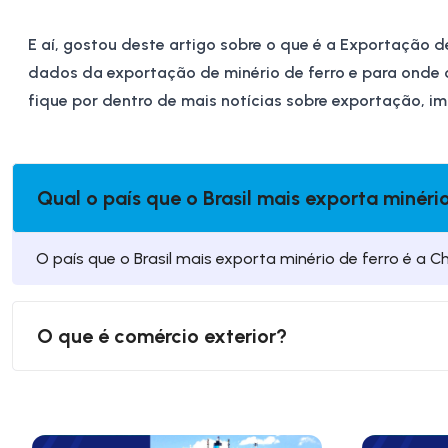
E aí, gostou deste artigo sobre o que é a Exportação d
dados da exportação de minério de ferro e para onde o 
fique por dentro de mais notícias sobre exportação, 
Qual o país que o Brasil mais exporta minéri
O país que o Brasil mais exporta minério de ferro é a Ch
O que é comércio exterior?
O comércio exterior é a troca de bens e serviços através
representa uma grande porcentagem do PIB.