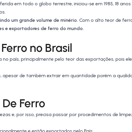
erida em todo o globo terrestre, iniciou-se em 1985, 18 anos
os.
uindo um grande volume de minério.
Com o alto teor de ferr
res e exportadores de ferro do mundo.
Ferro no Brasil
 no país, principalmente pelo teor das exportações, pois el
o
, apesar de também extrair em quantidade porém a qualid
 De Ferro
rezas e, por isso, precisa passar por procedimentos de limpe
ionalmente e então exportados pelo País;