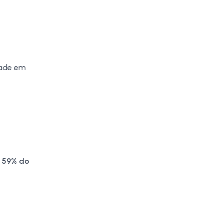
dade em
s
59% do