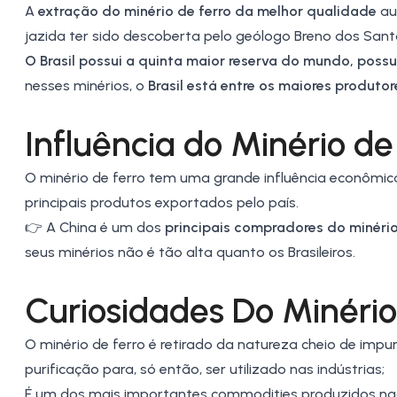
A
extração do minério de ferro da melhor qualidade
auf
jazida ter sido descoberta pelo geólogo Breno dos Sant
O Brasil possui a quinta maior reserva do mundo, poss
nesses minérios, o
Brasil está entre os maiores produto
Influência do Minério de 
O minério de ferro tem uma grande influência econômica
principais produtos exportados pelo país.
👉
A China é um dos
principais compradores do minéri
seus minérios não é tão alta quanto os Brasileiros.
Curiosidades Do Minério
O minério de ferro é retirado da natureza cheio de impu
purificação para, só então, ser utilizado nas indústrias;
É um dos mais importantes commodities produzidos nac