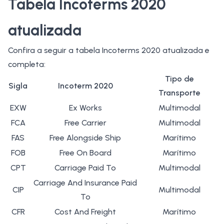
Tabela Incoterms 2020
atualizada
Confira a seguir a tabela Incoterms 2020 atualizada e
completa:
Tipo de
Sigla
Incoterm 2020
Transporte
EXW
Ex Works
Multimodal
FCA
Free Carrier
Multimodal
FAS
Free Alongside Ship
Marítimo
FOB
Free On Board
Marítimo
CPT
Carriage Paid To
Multimodal
Carriage And Insurance Paid
CIP
Multimodal
To
CFR
Cost And Freight
Marítimo