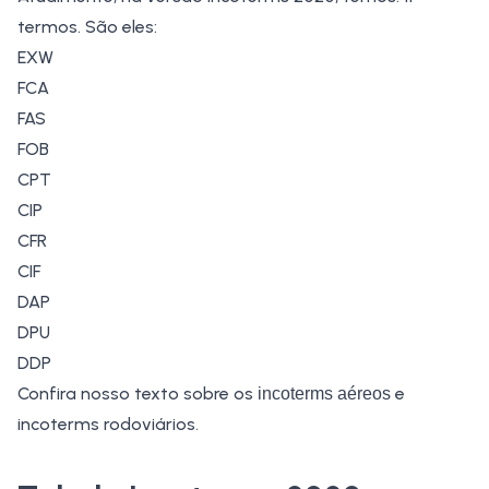
termos. São eles:
EXW
FCA
FAS
FOB
CPT
CIP
CFR
CIF
DAP
DPU
DDP
Confira nosso texto sobre os
e
incoterms aéreos
incoterms rodoviários.