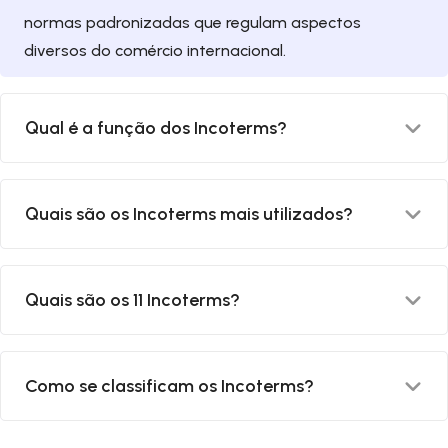
normas padronizadas que regulam aspectos
diversos do comércio internacional.
Qual é a função dos Incoterms?
A função dos Incoterms é definir os direitos e
Quais são os Incoterms mais utilizados?
obrigações do exportador e do importador,
estabelecendo a responsabilidade e deveres entre o
comprador e vendedor.
Os Incoterms mais utilizados nas exportações e
Quais são os 11 Incoterms?
importações são EXW, CIF, FOB e FCA.
Os Incoterms são EXW, FCA, FAS, FOB, CPT, CIP, CFR,
Como se classificam os Incoterms?
CIF, DAP, DPU e DDP.
Existem 4 categorias principais de Incoterms: Grupo