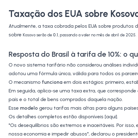
Taxação dos EUA sobre Kosov
Atualmente, a taxa cobrada pelos EUA sobre produtos 
sobre
Kosovo serão de
0.1
, passando a valer no mês de abril de 2025.
Resposta do Brasil à tarifa de 10%: o 
O novo sistema tarifário não considerou análises indiv
adotou uma fórmula única, válida para todos os parceir
O mecanismo
funciona
em dois estágios: primeiro, est
Em seguida, aplica-se uma taxa extra, que corresponde 
país e o total de bens comprados daquela nação.
Esse
modelo
gerou tarifas mais altas para alguns paíse
Os detalhes completos estão disponíveis [aqui].
"Os desequilíbrios são extremos e inaceitáveis. Por iss
nossa economia e impedir abusos", declarou o presiden