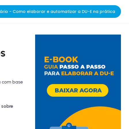
ário - Como elaborar e automatizar a DU-E na prática
os
da com base
 sobre