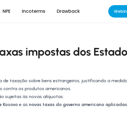
NPE
Incoterms
Drawback
Webin
taxas impostas dos Estad
a de taxação sobre bens estrangeiros, justificando a medi
es contra os produtos americanos.
ão sujeitas às novas alíquotas.
re Kosovo
e as
novas taxas do governo americano aplicadas