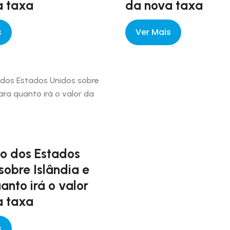
a taxa
da nova taxa
s
Ver Mais
o dos Estados
sobre Islândia e
anto irá o valor
a taxa
s