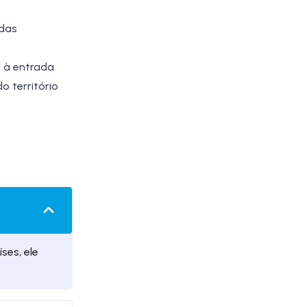
 das
o à entrada
 território
ses, ele