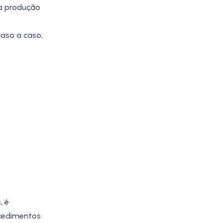
ua produção
caso a caso,
, é
ocedimentos