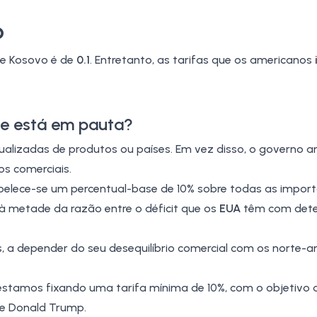
o
de Kosovo é de
0.1
. Entretanto, as tarifas que os americanos
que está em pauta?
idualizadas de produtos ou países. Em vez disso, o governo 
os comerciais.
abelece-se um percentual-base de 10% sobre todas as impor
à metade da razão entre o déficit que os
EUA
têm com det
s, a depender do seu desequilíbrio comercial com os norte-a
o, estamos fixando uma tarifa mínima de 10%, com o objetivo 
te Donald Trump.