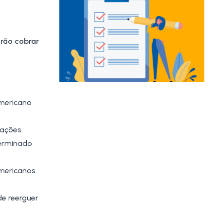
irão cobrar
americano
tações.
erminado
mericanos.
de reerguer