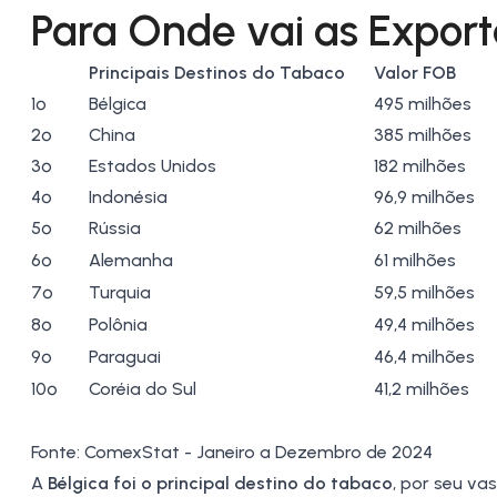
Para Onde vai as Export
Principais Destinos do Tabaco
Valor FOB
1º
Bélgica
495 milhões
2º
China
385 milhões
3º
Estados Unidos
182 milhões
4º
Indonésia
96,9 milhões
5º
Rússia
62 milhões
6º
Alemanha
61 milhões
7º
Turquia
59,5 milhões
8º
Polônia
49,4 milhões
9º
Paraguai
46,4 milhões
10º
Coréia do Sul
41,2 milhões
Fonte:
ComexStat
- Janeiro a Dezembro de 2024
A
Bélgica foi o principal destino do tabaco
, por seu va