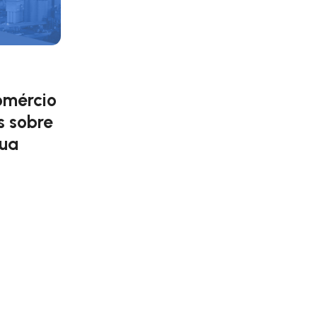
omércio
s sobre
sua