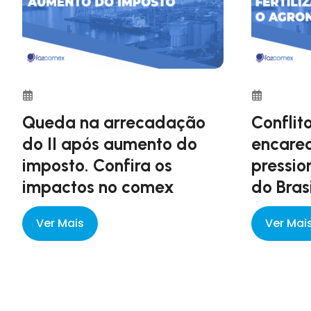
Queda na arrecadação
Conflit
do II após aumento do
encarec
imposto. Confira os
pressio
impactos no comex
do Bras
Ver Mais
Ver Mai