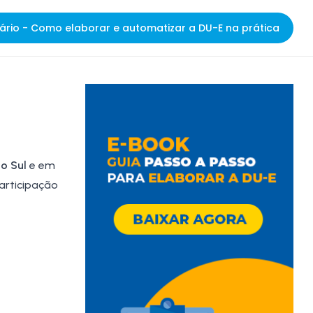
ário - Como elaborar e automatizar a DU-E na prática
o Sul
e em
articipação