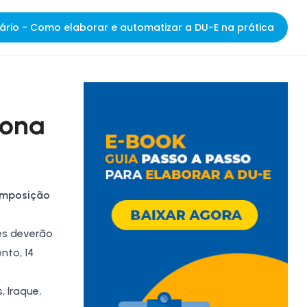
ário - Como elaborar e automatizar a DU-E na prática
iona
 imposição
ões deverão
nto, 14
s,
Iraque
,