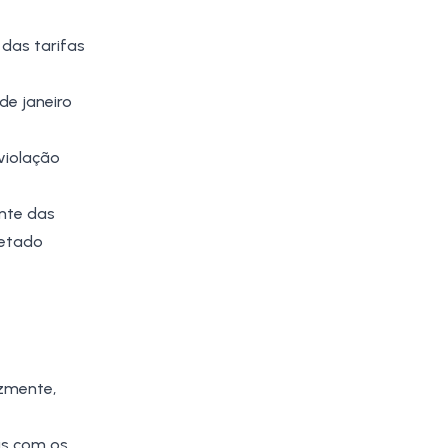
 das tarifas
de janeiro
violação
ente das
fetado
izmente,
is com os