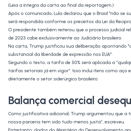
(Leia a íntegra da carta ao final da reportagem.)
Após o comunicado, Lula declarou que o Brasil "não se s
será respondida conforme os preceitos da Lei da Recipr
O presidente também reiterou que o processo judicial rel
de 2023 cabe exclusivamente ao Judiciário brasileiro.
Na carta, Trump justificou sua deliberação apontando "a
substancial da liberdade de expressão nos EUA".
Segundo o texto, a tarifa de 50% será aplicada a “qual
tarifas setoriais já em vigor”. Isso inclui itens como aço 
diretamente o setor siderúrgico brasileiro.
Balança comercial desequ
Como justificativa adicional, Trump argumentou que a tro
nossa parceria tem sido tudo menos justa”, escreveu.
Entretanto, dados do Ministério do Desenvolvimento ap