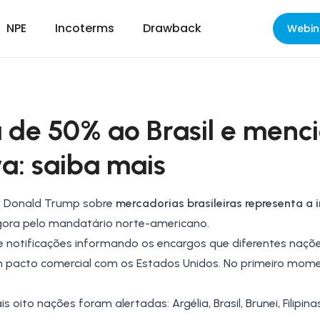
NPE
Incoterms
Drawback
Webin
de 50% ao Brasil e menc
va: saiba mais
or Donald Trump sobre
mercadorias brasileiras representa a
ora pelo mandatário norte-americano.
o de notificações informando os encargos que diferentes naç
 pacto comercial com os
Estados Unidos
. No primeiro mome
is oito nações foram alertadas:
Argélia
,
Brasil
, Brunei, Filipina