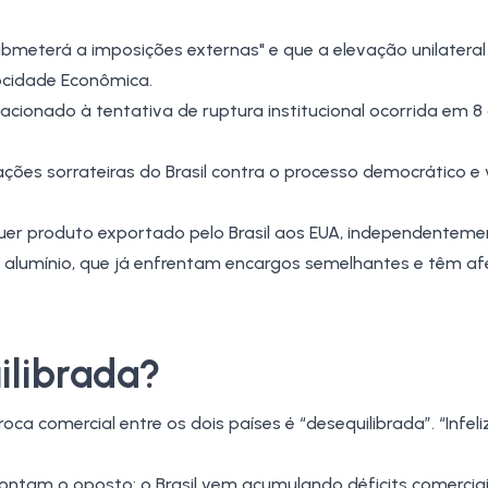
ubmeterá a imposições externas" e que a elevação unilateral
ocidade Econômica.
acionado à tentativa de ruptura institucional ocorrida em 8 
ções sorrateiras do Brasil contra o processo democrático e 
quer produto exportado pelo Brasil aos EUA, independentem
e
alumínio
, que já enfrentam encargos semelhantes e têm a
ilibrada?
ca comercial entre os dois países é “desequilibrada”. “Infel
ontam o oposto: o Brasil vem acumulando déficits comercia