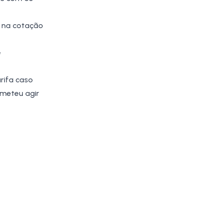
s na cotação
e
rifa caso
ometeu agir