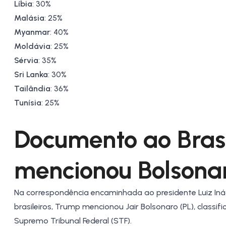
Líbia
: 30%
Malásia
: 25%
Myanmar
: 40%
Moldávia
: 25%
Sérvia
: 35%
Sri Lanka
: 30%
Tailândia
: 36%
Tunísia
: 25%
Documento ao Brasil
mencionou Bolsona
Na correspondência encaminhada ao presidente Luiz Ináci
brasileiros, Trump mencionou Jair Bolsonaro (PL), class
Supremo Tribunal Federal (STF).