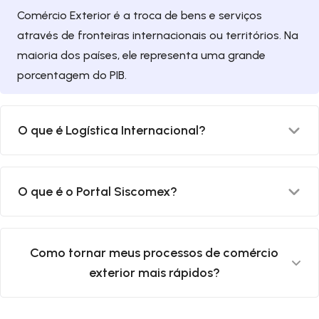
Comércio Exterior é a troca de bens e serviços
através de fronteiras internacionais ou territórios. Na
maioria dos países, ele representa uma grande
porcentagem do PIB.
O que é Logística Internacional?
Logística internacional é o ramo da logística que tem
O que é o Portal Siscomex?
como objetivo tratar do comércio internacional,
ligando fabricantes aos seus parceiros da rede
industrial, como fornecedores, transportadores e
O Portal Siscomex é uma facilidade que permite às
Como tornar meus processos de comércio
operadores em diversos pontos do mundo.
partes envolvidas no comércio exterior e no
exterior mais rápidos?
transporte apresentar informações padronizadas e
documentos em um único ponto de entrada para
atender a todas as exigências regulatórias relativas
Com a Fazcomex, você consegue tornar seus