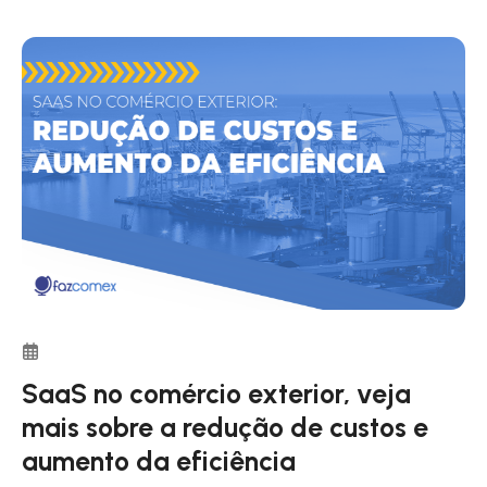
à expo e impo.
processos de comércio exterior mais rápidos
SaaS no comércio exterior, veja
mais sobre a redução de custos e
aumento da eficiência