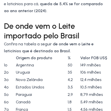
e laticínios para cá,
queda de 5,4% se for comparado
ao ano anterior (2024).
De onde vem o Leite
importado pelo Brasil
Confira na tabela a seguir
de onde vem o Leite e
laticínios que é destinado ao Brasil.
Origem do produto
%
Valor FOB US$
1º
Argentina
50
149 milhões
2º
Uruguai
35
106 milhões
3º
Nova Zelândia
4,2
12,4 milhões
4º
Estados Unidos
3,5
10,5 milhões
5º
Paraguai
2,9
8,79 milhões
6º
Canadá
1,8
5,49 milhões
7º
França
1,5
4,56 milhões