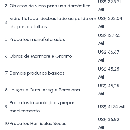
US$ 375,21
3
Objetos de vidro para uso doméstico
Mil
Vidro flotado, desbastado ou polido em
US$ 223,04
4
chapas ou folhas
Mil
US$ 127,63
5
Produtos manufaturados
Mil
US$ 66,67
6
Obras de Mármore e Granito
Mil
US$ 45,25
7
Demais produtos básicos
Mil
US$ 45,25
8
Louças e Outs. Artig. e Porcelana
Mil
Produtos imunológicos prepar.
9
US$ 41,74 Mil
medicamento
US$ 36,82
10
Produtos Hortícolas Secos
Mil