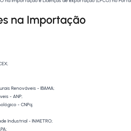
O na importação
e Licenças de exportação (
LPCO
) no
Porta
es na Importação
CEX;
urais Renováveis - IBAMA;
veis - ANP;
nológico - CNPq;
de Industrial - INMETRO;
APA;