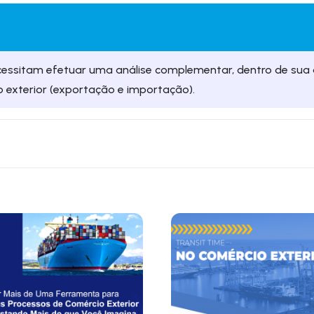
essitam efetuar uma análise complementar, dentro de sua 
exterior (exportação e importação).
 de fronteiras internacionais ou territórios. Na maioria dos p