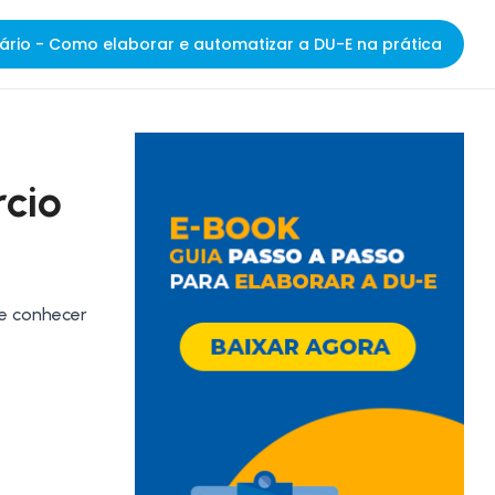
ário - Como elaborar e automatizar a DU-E na prática
rcio
 e conhecer