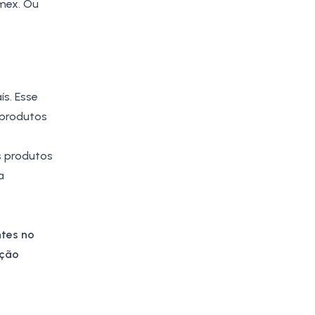
mex. Ou
ís. Esse
 produtos
s produtos
a
ntes no
ação