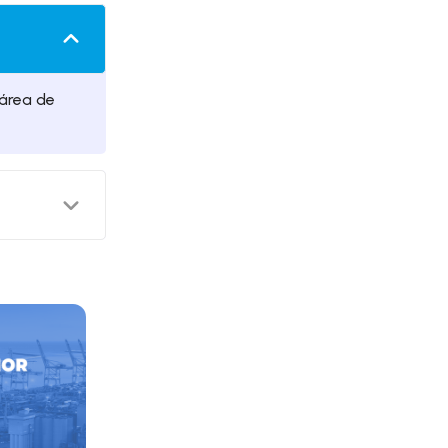
área de
aíses, ele