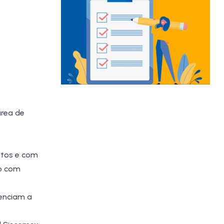
área de
itos e com
ão com
denciam a