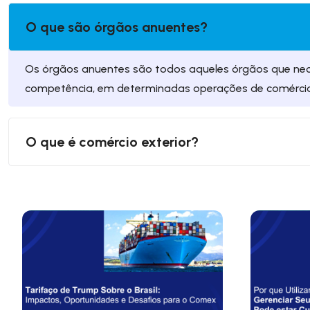
O que são órgãos anuentes?
Os órgãos anuentes são todos aqueles órgãos que nec
competência, em determinadas operações de comércio 
O que é comércio exterior?
O comércio exterior é a troca de bens e serviços através
representa uma grande porcentagem do PIB.