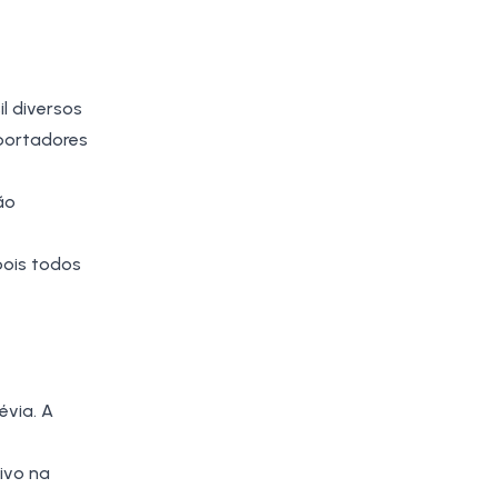
l diversos
mportadores
ão
pois todos
évia. A
ivo na