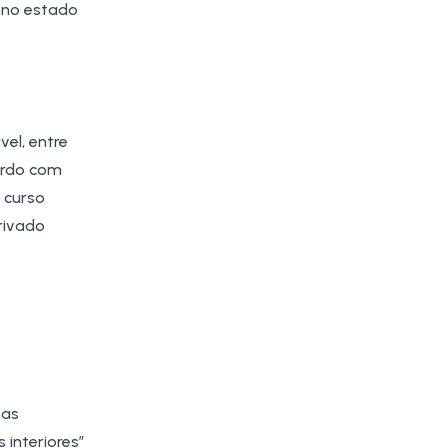
 no estado
vel, entre
ordo com
 curso
privado
sas
 interiores”