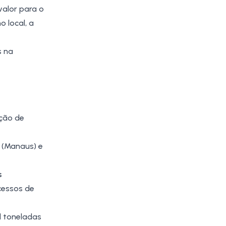
valor para o
 local, a
s na
ação de
 (Manaus) e
s
cessos de
l toneladas