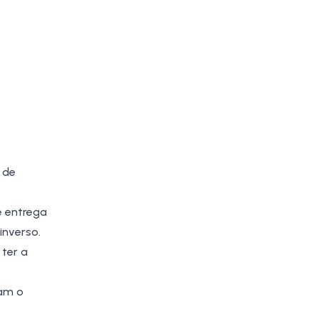
 de
e entrega
inverso.
ter a
lam o