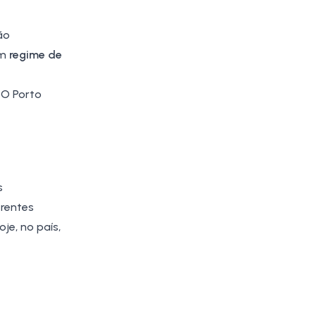
ão
em
regime de
 O Porto
s
erentes
je, no país,