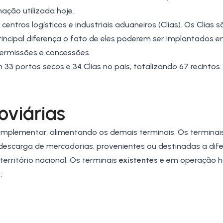
ção utilizada hoje.
os logísticos e industriais aduaneiros (Clias). Os Clias s
rincipal diferença o fato de eles poderem ser implantados 
permissões e concessões.
3 portos secos e 34 Clias no país, totalizando 67 recintos.
oviárias
 complementar, alimentando os demais terminais. Os terminai
descarga de mercadorias, provenientes ou destinadas a dif
território nacional. Os terminais
existentes
e em operação ho
: