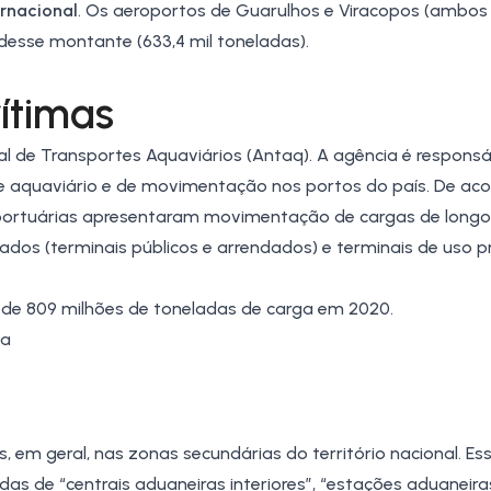
ernacional
. Os aeroportos de Guarulhos e Viracopos (ambos
esse montante (633,4 mil toneladas).
ítimas
al de Transportes Aquaviários (Antaq)
. A agência é responsá
rte aquaviário e de movimentação nos portos do país. De ac
s portuárias apresentaram movimentação de cargas de longo
zados (terminais públicos e arrendados) e terminais de uso 
 de 809 milhões de toneladas de carga em 2020.
ga
 em geral, nas zonas secundárias do território nacional. Es
as de “centrais aduaneiras interiores”, “estações aduaneiras