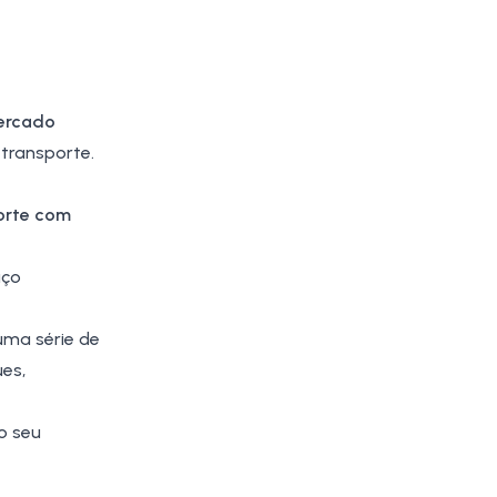
mercado
transporte.
porte com
aço
uma série de
es,
o seu