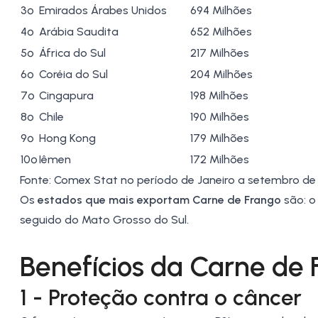
3º
Emirados Árabes Unidos
694 Milhões
4º
Arábia Saudita
652 Milhões
5º
África do Sul
217 Milhões
6º
Coréia do Sul
204 Milhões
7º
Cingapura
198 Milhões
8º
Chile
190 Milhões
9º
Hong Kong
179 Milhões
10º
Iêmen
172 Milhões
Fonte:
Comex Stat
no período de Janeiro a setembro de
Os
estados que mais exportam
Carne de Frango
são: 
seguido do
Mato Grosso do Sul
.
Benefícios da Carne de 
1 - Proteção contra o câncer