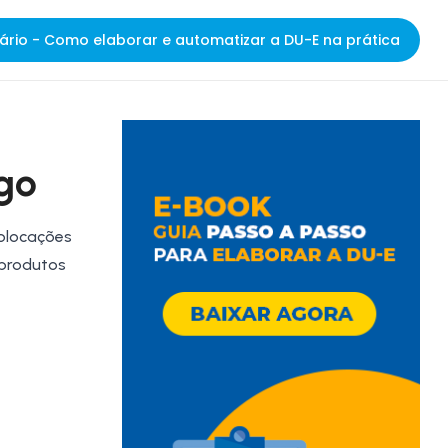
ário - Como elaborar e automatizar a DU-E na prática
go
colocações
 produtos