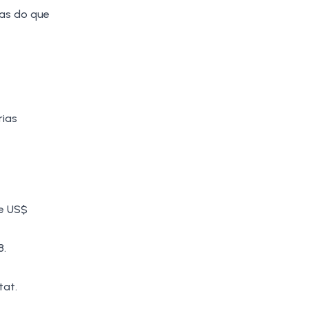
as do que
rias
de US$
8.
tat
.