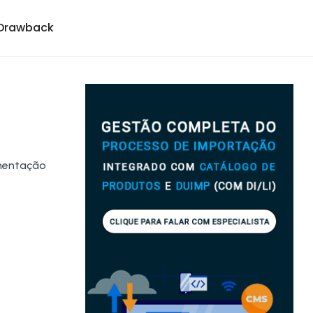
Drawback
amentação