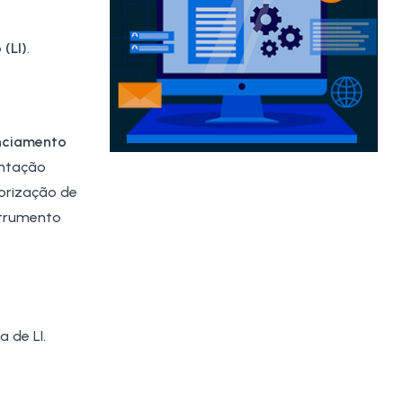
(LI)
.
nciamento
ntação
orização de
strumento
 de LI.