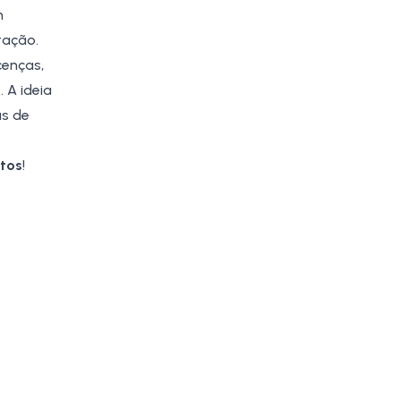
m
tação
.
cenças,
 A ideia
as de
utos
!