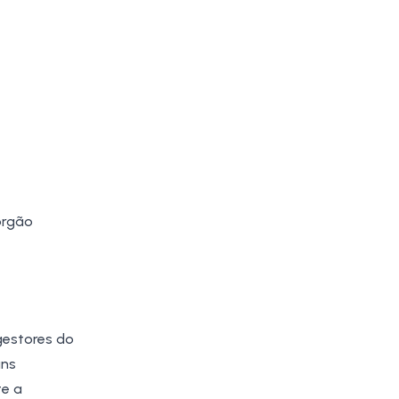
órgão
gestores do
uns
te a