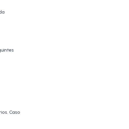
da
guintes
ios. Caso