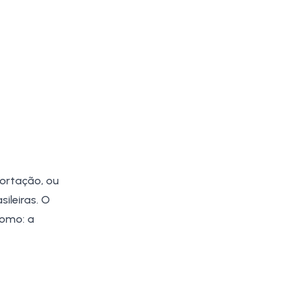
portação, ou
ileiras. O
como: a