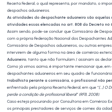
Receita Federal
, o qual representa, por mandato, o impo
despachos aduaneiros.
As atividades do despachante aduaneiro são aquelas 
atividades essas elencadas no art. 808 do
Decreto nº 
Assim sendo, pode-se concluir que Comissária de Desp
com a própria
Federação Nacional dos Despachantes Ad
Comissária de Despachos aduaneiros, ou outras empresa
intervirem de alguma forma na área de comércio exterio
Aduaneiro
, tanto que não formulam / assinam as declar
Como já vimos acima, é importante mencionar que, em 
despachantes aduaneiros em seu quadro de funcionários
trabalhista perante a comissária, o profissional não pe
enfrentado pela própria Receita Federal, em que “
[...] O
perde a condição de profissional liberal” (RFB, 2008)
.
Caso esteja procurando por
Consultoria em Comércio Ex
os principais prestadores de serviços de comex da cida