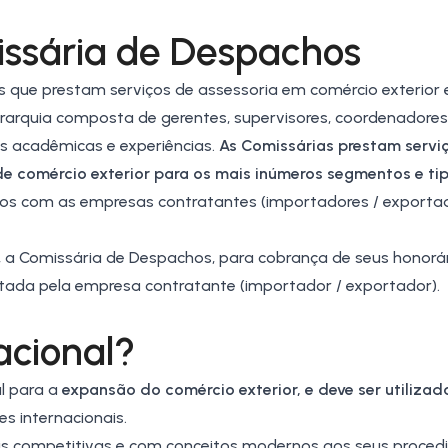
ssária de Despachos
ue prestam serviços de assessoria em comércio exterior e,
quia composta de gerentes, supervisores, coordenadores, 
es acadêmicas e experiências.
As Comissárias prestam servi
e comércio exterior para os mais inúmeros segmentos e ti
ços com as empresas contratantes (importadores / exportad
, a Comissária de Despachos, para cobrança de seus honorár
uitada pela empresa contratante (importador / exportador).
acional?
 para a
expansão do
comércio exterior
, e deve ser utiliza
s internacionais.
 competitivas e com conceitos modernos aos seus proced