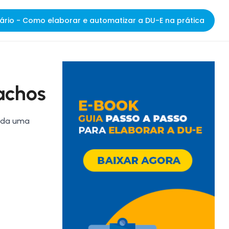
ário - Como elaborar e automatizar a DU-E na prática
achos
toda uma