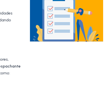
lidades
 dando
ores,
Despachante
como: