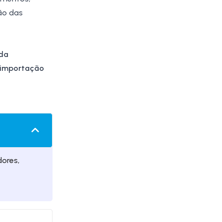
ão das
 da
, importação
ores,