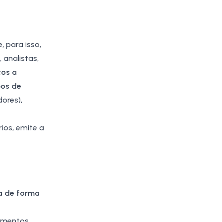
 para isso,
analistas,
ços a
pos de
ores),
ios, emite a
da de forma
imentos,