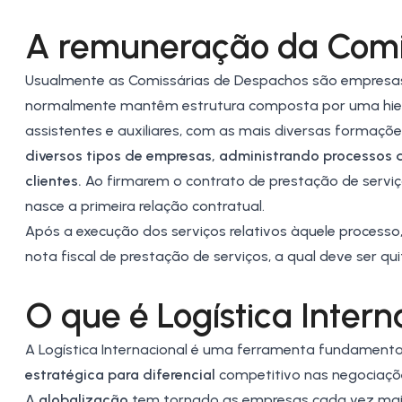
A remuneração da Comi
Usualmente as Comissárias de Despachos são empresas q
normalmente mantêm estrutura composta por uma hierar
assistentes e auxiliares, com as mais diversas formaçõ
diversos tipos de empresas, administrando processos d
clientes.
Ao firmarem o contrato de prestação de servi
nasce a primeira relação contratual.
Após a execução dos serviços relativos àquele processo
nota fiscal de prestação de serviços, a qual deve ser q
O que é Logística Intern
A
Logística Internacional
é uma ferramenta fundamental
estratégica para diferencial
competitivo nas negociaçõe
A
globalização
tem tornado as empresas cada vez mais