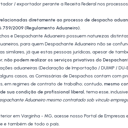
rtador / exportador perante a Receita Federal nos processo
relacionadas diretamente ao processo de despacho aduane
6.759/2009
(
Regulamento Aduaneiro
).
achos e Despachante Aduaneiro possuem naturezas distintas
uaneiros
, para quem Despachante Aduaneiro não se confu
s similares, já que estas pessoas jurídicas, apesar de tam
r,
não podem realizar os serviços privativos do Despachan
ações aduaneiras (
Declaração de Importação
/
DUIMP
/
DU-
alguns casos, as Comissárias de Despachos contam com pro
, em regimes de contrato de trabalho; contudo,
mesmo com
rde sua condição de profissional liberal
, tema esse, inclusive
 Despachante Aduaneiro mesmo contratado sob vínculo emprega
terior em Varginha - MG
, acesse nosso Portal de Empresas 
de e também de todo o país.