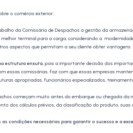
bre o comércio exterior;
trabalho da Comissária de Despachos a gestão da armazen
 melhor terminal para a carga, considerando a modernidad
utros aspectos que permitam a seu cliente obter vantagens
a estrutura enxuta
, pois a importante decisão dos importa
 com essas comissárias, faz com que essas empresas mant
turas apropriadas, funcionários especializados, treinament
spachos começam muito antes do embarque ou chegada da m
to dos cálculos prévios, da classificação do produto, suas 
s as condições necessárias para garantir o sucesso e a exc