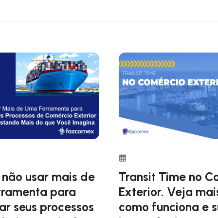
ntre um país e outro. Quando falando de Compra de produtos
é a exportação, cada um deles, engloba uma série de proc
 não usar mais de
Transit Time no C
rramenta para
Exterior. Veja mai
ar seus processos
como funciona e 