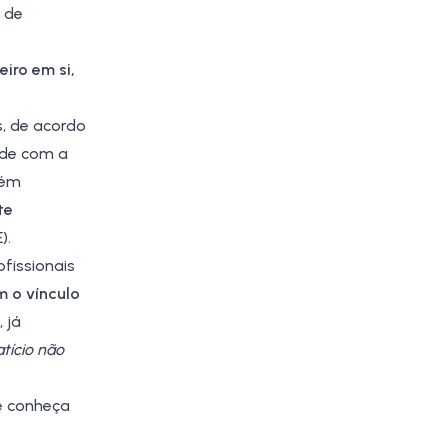
s de
iro em si,
, de acordo
nde com a
bém
te
E
).
fissionais
 o vínculo
, já
tício não
e conheça