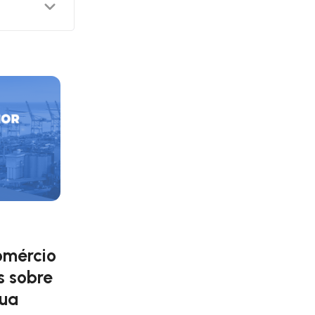
, é a
edimentos.
omércio
s sobre
sua