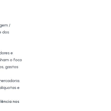
agem /
e dos
dores e
enham o foco
os, gastos
ercadoria.
alíquotas e
elência nos