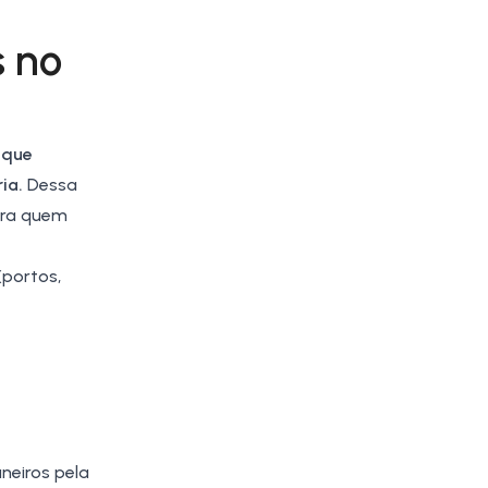
s no
 que
ia.
Dessa
ara quem
(
portos
,
neiros pela