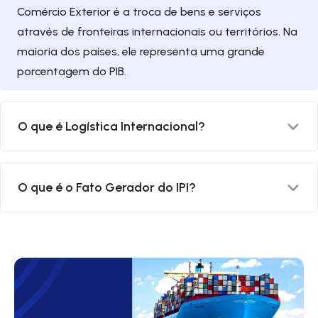
Comércio Exterior é a troca de bens e serviços
através de fronteiras internacionais ou territórios. Na
maioria dos países, ele representa uma grande
porcentagem do PIB.
O que é Logística Internacional?
Logística internacional é o ramo da logística que tem
O que é o Fato Gerador do IPI?
como objetivo tratar do comércio internacional,
ligando fabricantes aos seus parceiros da rede
industrial, como fornecedores, transportadores e
O Fato Gerador do IPI, como definido no artigo 46 do
operadores em diversos pontos do mundo.
Código Tributário Nacional (CTN), ocorre quando há a
saída do produto industrializado do estabelecimento
industrial ou equiparado.