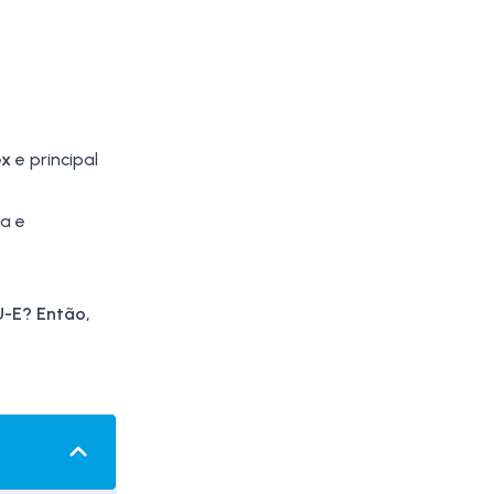
ex
e principal
a e
U-E
? Então,