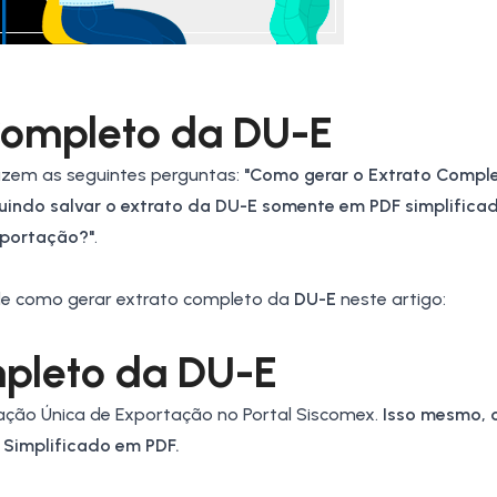
Completo da DU-E
zem as seguintes perguntas:
"Como gerar o Extrato Compl
uindo salvar o
extrato
da
DU-E
somente em PDF simplifica
xportação?"
.
 de como gerar extrato completo da
DU-E
neste artigo:
pleto da
DU-E
ação Única de Exportação
no
Portal Siscomex
.
Isso mesmo, 
 Simplificado em PDF.