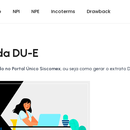
o
NPI
NPE
Incoterms
Drawback
da DU-E
o no Portal Único Siscomex
, ou seja como gerar o extrato 