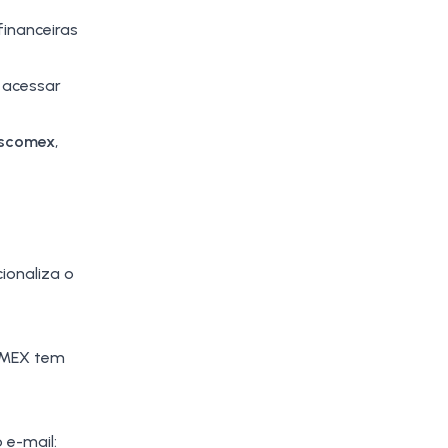
financeiras
 acessar
iscomex
,
ionaliza o
OMEX tem
 e-mail: