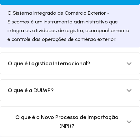
O Sistema Integrado de Comércio Exterior -
Siscomex é um instrumento administrativo que
integra as atividades de registro, acompanhamento
e controle das operações de comércio exterior.
O que é Logística Internacional?
A Logística Internacional é uma ferramenta
O que é a DUIMP?
fundamental para a expansão do comércio exterior,
e deve ser utilizada de forma estratégica para
diferencial competitivo nas negociações
A DUIMP é a Declaração Única de Importação a qual
O que é o Novo Processo de Importação
internacionais.
faz parte do Novo Processo de Importação (NPI) que
(NPI)?
está em implantação no Portal Único de Comércio
Exterior.